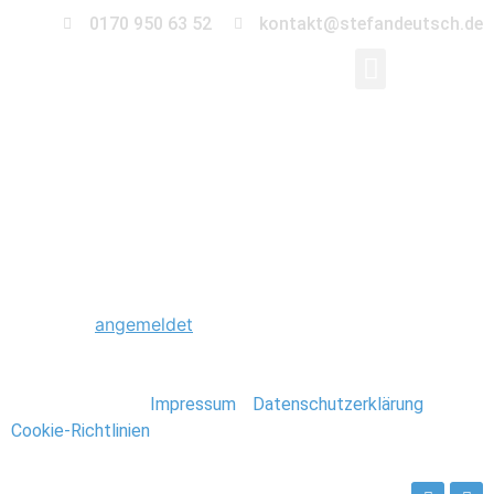
0170 950 63 52
kontakt@stefandeutsch.de
0023_Hochzeit_Burg
Schreibe einen Kommentar
Du musst
angemeldet
sein, um einen Kommentar
abzugeben.
Stefan Deutsch |
Impressum
/
Datenschutzerklärung
/
Cookie-Richtlinien