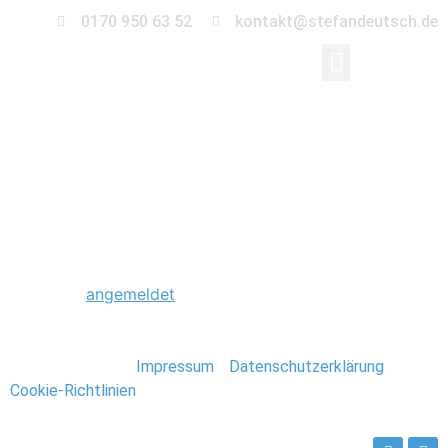
0170 950 63 52
kontakt@stefandeutsch.de
0006_Hochzeit_Burg_
Schreibe einen Kommentar
Du musst
angemeldet
sein, um einen Kommentar
abzugeben.
Stefan Deutsch |
Impressum
/
Datenschutzerklärung
/
Cookie-Richtlinien