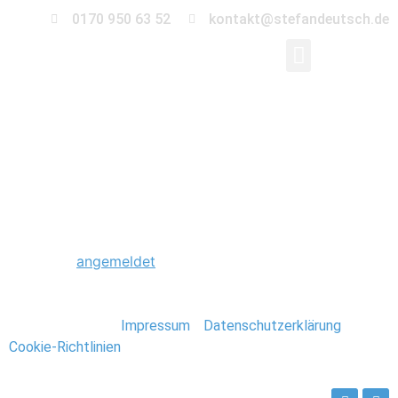
0170 950 63 52
kontakt@stefandeutsch.de
0062_Hochzeit_Bodde
Schreibe einen Kommentar
Du musst
angemeldet
sein, um einen Kommentar
abzugeben.
Stefan Deutsch |
Impressum
/
Datenschutzerklärung
/
Cookie-Richtlinien