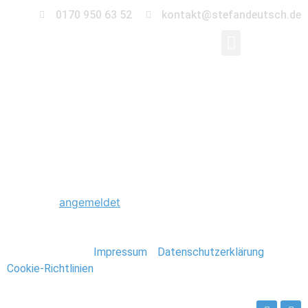
0170 950 63 52
kontakt@stefandeutsch.de
0051_Hochzeit_Bodde
Schreibe einen Kommentar
Du musst
angemeldet
sein, um einen Kommentar
abzugeben.
Stefan Deutsch |
Impressum
/
Datenschutzerklärung
/
Cookie-Richtlinien