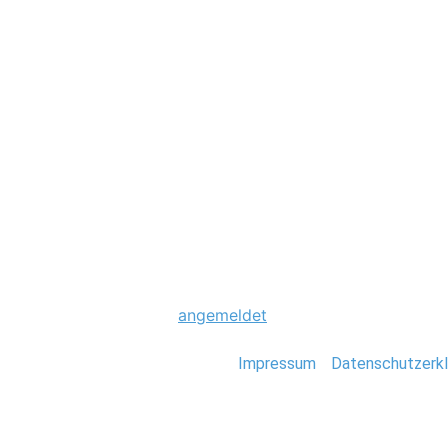
Hochzeit
0043_Hochzeit_B
Schreibe einen Komme
Du musst
angemeldet
sein, um einen Kommen
Stefan Deutsch |
Impressum
/
Datenschutzerkl