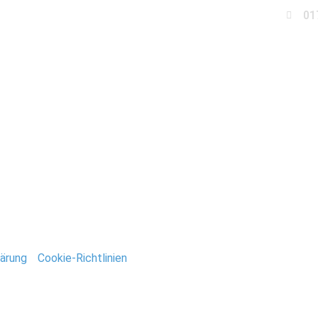
01
Business
Events
Immobilien
Fotobox miet
oddensee_Birkenwerde
ntar
tar abzugeben.
ärung
/
Cookie-Richtlinien