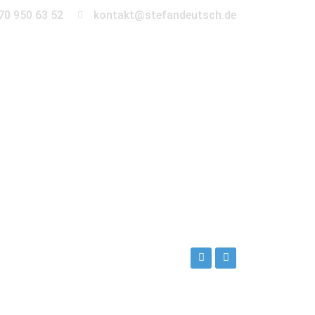
70 950 63 52
kontakt@stefandeutsch.de
en
360° Tour
Kontakt
r