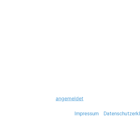
Hochzeit
0040_Hochzeit_B
Schreibe einen Komme
Du musst
angemeldet
sein, um einen Kommen
Stefan Deutsch |
Impressum
/
Datenschutzerkl