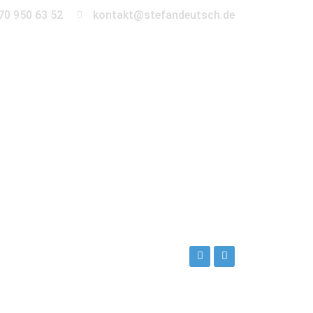
70 950 63 52
kontakt@stefandeutsch.de
en
360° Tour
Kontakt
r