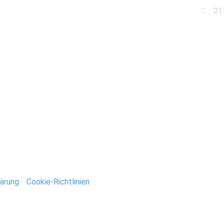
01
Business
Events
Immobilien
Fotobox miet
oddensee_Birkenwerde
ntar
tar abzugeben.
ärung
/
Cookie-Richtlinien