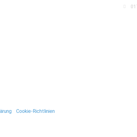
01
Business
Events
Immobilien
Fotobox miet
oddensee_Birkenwerde
ntar
tar abzugeben.
ärung
/
Cookie-Richtlinien