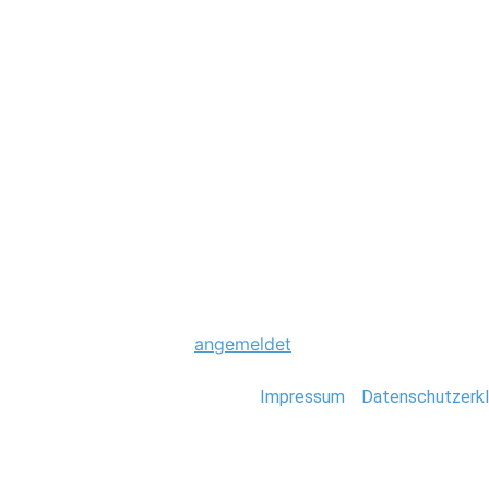
Hochzeit
0036_Hochzeit_B
Schreibe einen Komme
Du musst
angemeldet
sein, um einen Kommen
Stefan Deutsch |
Impressum
/
Datenschutzerkl