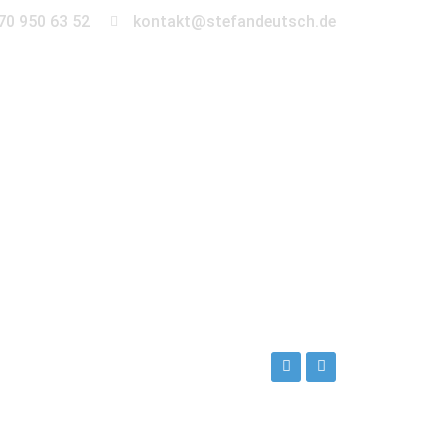
70 950 63 52
kontakt@stefandeutsch.de
en
360° Tour
Kontakt
r