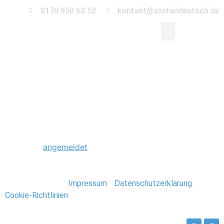
0170 950 63 52
kontakt@stefandeutsch.de
0034_Hochzeit_Bodde
Schreibe einen Kommentar
Du musst
angemeldet
sein, um einen Kommentar
abzugeben.
Stefan Deutsch |
Impressum
/
Datenschutzerklärung
/
Cookie-Richtlinien