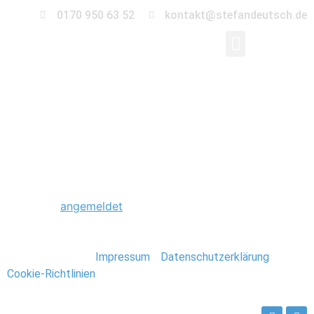
0170 950 63 52
kontakt@stefandeutsch.de
0018_Hochzeit_Bodde
Schreibe einen Kommentar
Du musst
angemeldet
sein, um einen Kommentar
abzugeben.
Stefan Deutsch |
Impressum
/
Datenschutzerklärung
/
Cookie-Richtlinien