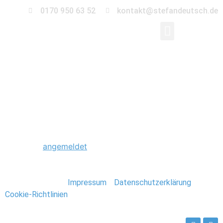
0170 950 63 52
kontakt@stefandeutsch.de
0005_Hochzeit_Bodde
Schreibe einen Kommentar
Du musst
angemeldet
sein, um einen Kommentar
abzugeben.
Stefan Deutsch |
Impressum
/
Datenschutzerklärung
/
Cookie-Richtlinien