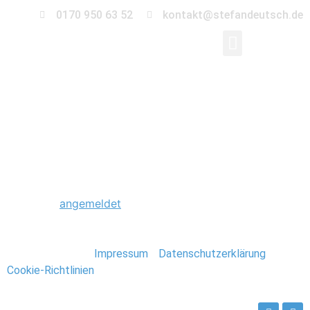
0170 950 63 52
kontakt@stefandeutsch.de
0042_Hochzeit_Beetz
Schreibe einen Kommentar
Du musst
angemeldet
sein, um einen Kommentar
abzugeben.
Stefan Deutsch |
Impressum
/
Datenschutzerklärung
/
Cookie-Richtlinien