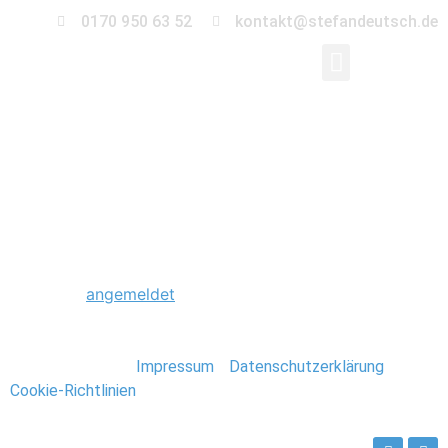
0170 950 63 52
kontakt@stefandeutsch.de
0040_Hochzeit_Beetz
Schreibe einen Kommentar
Du musst
angemeldet
sein, um einen Kommentar
abzugeben.
Stefan Deutsch |
Impressum
/
Datenschutzerklärung
/
Cookie-Richtlinien