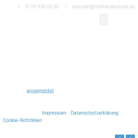
0170 950 63 52
kontakt@stefandeutsch.de
0036_Hochzeit_Beetz
Schreibe einen Kommentar
Du musst
angemeldet
sein, um einen Kommentar
abzugeben.
Stefan Deutsch |
Impressum
/
Datenschutzerklärung
/
Cookie-Richtlinien