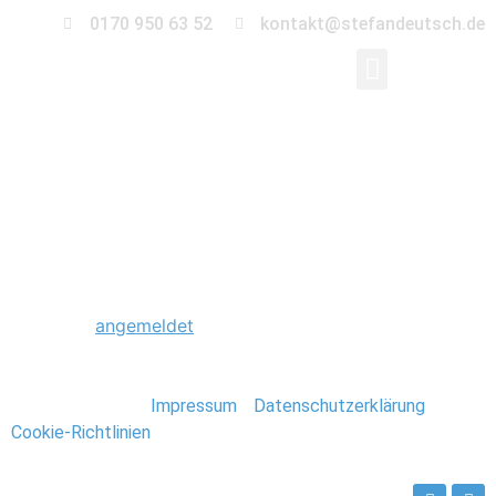
0170 950 63 52
kontakt@stefandeutsch.de
0031_Hochzeit_Beetz
Schreibe einen Kommentar
Du musst
angemeldet
sein, um einen Kommentar
abzugeben.
Stefan Deutsch |
Impressum
/
Datenschutzerklärung
/
Cookie-Richtlinien