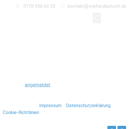
0170 950 63 52
kontakt@stefandeutsch.de
0028_Hochzeit_Beetz
Schreibe einen Kommentar
Du musst
angemeldet
sein, um einen Kommentar
abzugeben.
Stefan Deutsch |
Impressum
/
Datenschutzerklärung
/
Cookie-Richtlinien