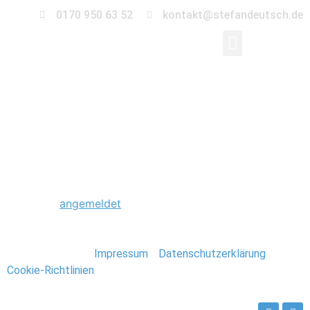
0170 950 63 52
kontakt@stefandeutsch.de
0026_Hochzeit_Beetz
Schreibe einen Kommentar
Du musst
angemeldet
sein, um einen Kommentar
abzugeben.
Stefan Deutsch |
Impressum
/
Datenschutzerklärung
/
Cookie-Richtlinien