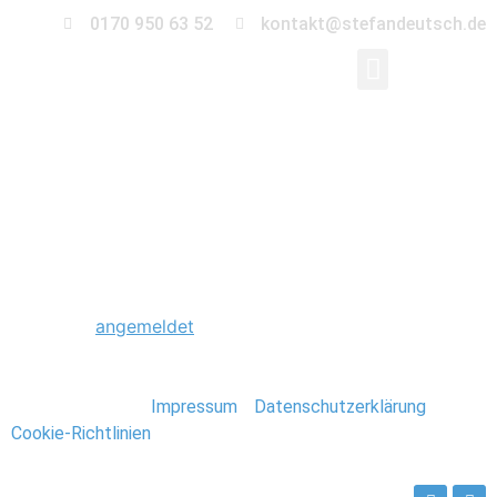
0170 950 63 52
kontakt@stefandeutsch.de
0025_Hochzeit_Beetz
Schreibe einen Kommentar
Du musst
angemeldet
sein, um einen Kommentar
abzugeben.
Stefan Deutsch |
Impressum
/
Datenschutzerklärung
/
Cookie-Richtlinien