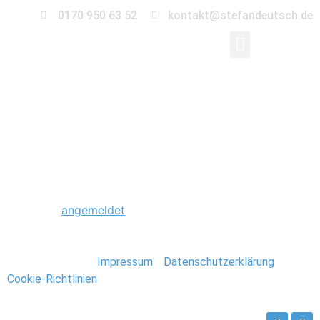
0170 950 63 52
kontakt@stefandeutsch.de
0020_Hochzeit_Beetz
Schreibe einen Kommentar
Du musst
angemeldet
sein, um einen Kommentar
abzugeben.
Stefan Deutsch |
Impressum
/
Datenschutzerklärung
/
Cookie-Richtlinien