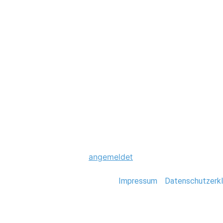
Hochzeit
0018_Hochzeit_B
Schreibe einen Komme
Du musst
angemeldet
sein, um einen Kommen
Stefan Deutsch |
Impressum
/
Datenschutzerkl