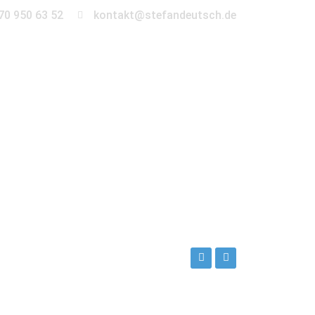
70 950 63 52
kontakt@stefandeutsch.de
en
360° Tour
Kontakt