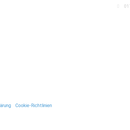
01
Business
Events
Immobilien
Fotobox miet
eetzer_See
ntar
tar abzugeben.
ärung
/
Cookie-Richtlinien