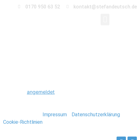
0170 950 63 52
kontakt@stefandeutsch.de
0010_Hochzeit_Beetz
Schreibe einen Kommentar
Du musst
angemeldet
sein, um einen Kommentar
abzugeben.
Stefan Deutsch |
Impressum
/
Datenschutzerklärung
/
Cookie-Richtlinien