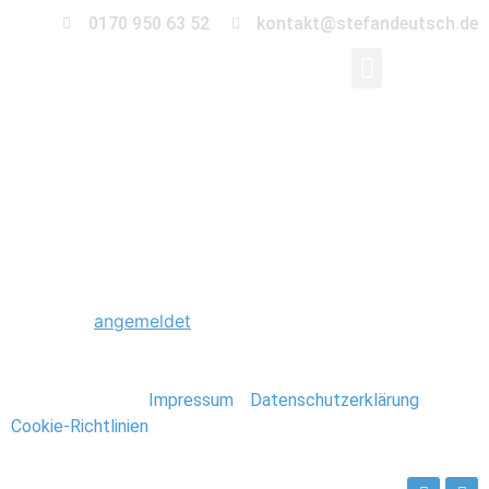
0170 950 63 52
kontakt@stefandeutsch.de
0034_Hochwasser_Ma
Schreibe einen Kommentar
Du musst
angemeldet
sein, um einen Kommentar
abzugeben.
Stefan Deutsch |
Impressum
/
Datenschutzerklärung
/
Cookie-Richtlinien