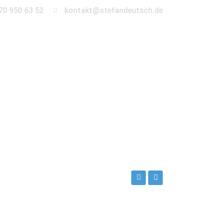
70 950 63 52
kontakt@stefandeutsch.de
en
360° Tour
Kontakt