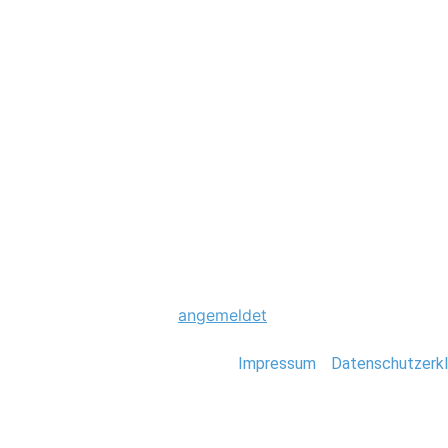
Hochzeit
003-gran-canaria
Schreibe einen Komme
Du musst
angemeldet
sein, um einen Kommen
Stefan Deutsch |
Impressum
/
Datenschutzerkl