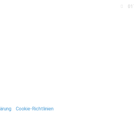
01
Business
Events
Immobilien
Fotobox miet
ntar
tar abzugeben.
ärung
/
Cookie-Richtlinien