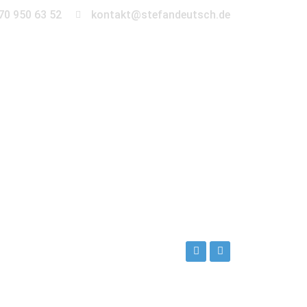
70 950 63 52
kontakt@stefandeutsch.de
en
360° Tour
Kontakt
sch