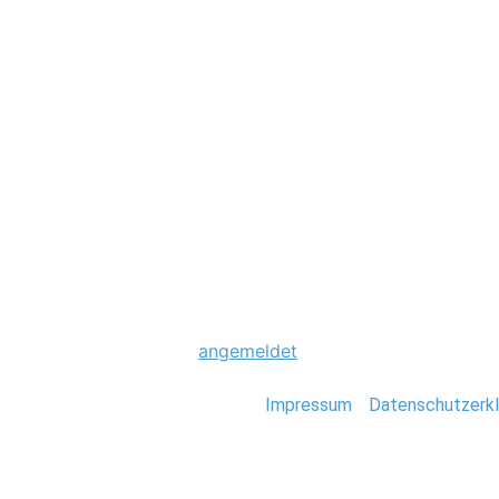
Hochzeit
0026_U-17_EM_Fi
Schreibe einen Komme
Du musst
angemeldet
sein, um einen Kommen
Stefan Deutsch |
Impressum
/
Datenschutzerkl