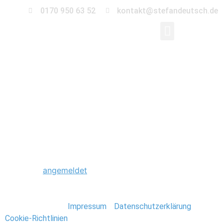
0170 950 63 52
kontakt@stefandeutsch.de
0021_U-
17_EM_Finale_2009_S
Schreibe einen Kommentar
Du musst
angemeldet
sein, um einen Kommentar
abzugeben.
Stefan Deutsch |
Impressum
/
Datenschutzerklärung
/
Cookie-Richtlinien