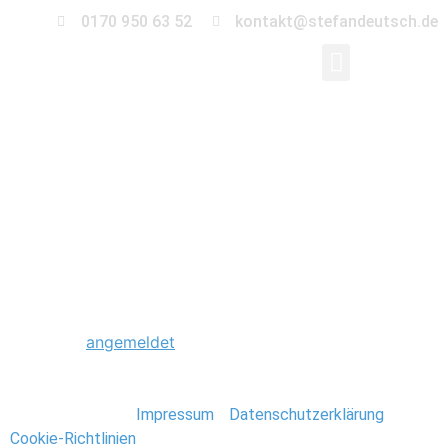
0170 950 63 52
kontakt@stefandeutsch.de
0018_U-
17_EM_Finale_2009_S
Schreibe einen Kommentar
Du musst
angemeldet
sein, um einen Kommentar
abzugeben.
Stefan Deutsch |
Impressum
/
Datenschutzerklärung
/
Cookie-Richtlinien