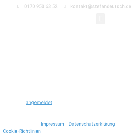
0170 950 63 52
kontakt@stefandeutsch.de
0017_U-
17_EM_Finale_2009_S
Schreibe einen Kommentar
Du musst
angemeldet
sein, um einen Kommentar
abzugeben.
Stefan Deutsch |
Impressum
/
Datenschutzerklärung
/
Cookie-Richtlinien