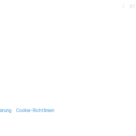
01
Business
Events
Immobilien
Fotobox miet
nale_2009_Stefan_Deut
ntar
tar abzugeben.
ärung
/
Cookie-Richtlinien