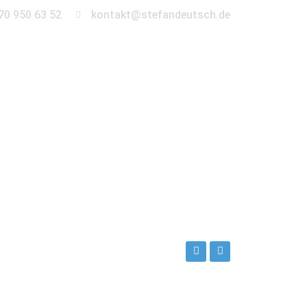
70 950 63 52
kontakt@stefandeutsch.de
en
360° Tour
Kontakt
sch