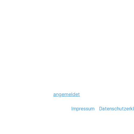
Hochzeit
0015_U-17_EM_Fi
Schreibe einen Komme
Du musst
angemeldet
sein, um einen Kommen
Stefan Deutsch |
Impressum
/
Datenschutzerkl