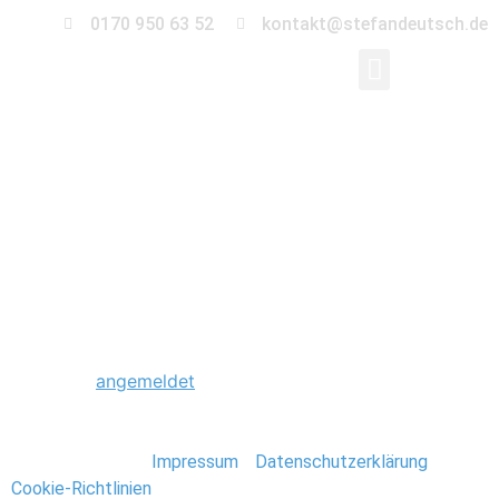
0170 950 63 52
kontakt@stefandeutsch.de
0011_U-
17_EM_Finale_2009_S
Schreibe einen Kommentar
Du musst
angemeldet
sein, um einen Kommentar
abzugeben.
Stefan Deutsch |
Impressum
/
Datenschutzerklärung
/
Cookie-Richtlinien