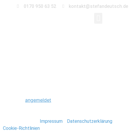
0170 950 63 52
kontakt@stefandeutsch.de
0001_U-
17_EM_Finale_2009_S
Schreibe einen Kommentar
Du musst
angemeldet
sein, um einen Kommentar
abzugeben.
Stefan Deutsch |
Impressum
/
Datenschutzerklärung
/
Cookie-Richtlinien