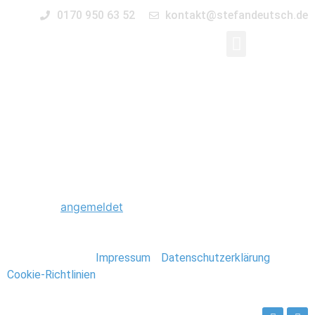
0170 950 63 52
kontakt@stefandeutsch.de
0049_Hochzeit_Klost
Schreibe einen Kommentar
Du musst
angemeldet
sein, um einen Kommentar
abzugeben.
Stefan Deutsch |
Impressum
/
Datenschutzerklärung
/
Cookie-Richtlinien