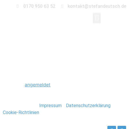
0170 950 63 52
kontakt@stefandeutsch.de
0047_Hochzeit_Klost
Schreibe einen Kommentar
Du musst
angemeldet
sein, um einen Kommentar
abzugeben.
Stefan Deutsch |
Impressum
/
Datenschutzerklärung
/
Cookie-Richtlinien