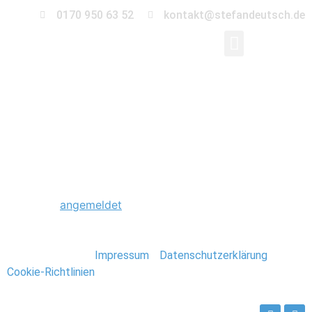
0170 950 63 52
kontakt@stefandeutsch.de
0039_Hochzeit_Klost
Schreibe einen Kommentar
Du musst
angemeldet
sein, um einen Kommentar
abzugeben.
Stefan Deutsch |
Impressum
/
Datenschutzerklärung
/
Cookie-Richtlinien