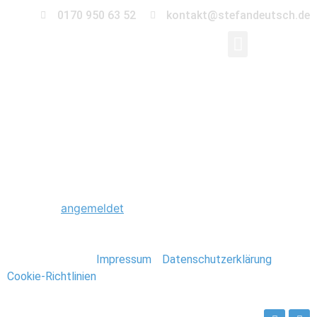
0170 950 63 52
kontakt@stefandeutsch.de
0032_Hochzeit_Klost
Schreibe einen Kommentar
Du musst
angemeldet
sein, um einen Kommentar
abzugeben.
Stefan Deutsch |
Impressum
/
Datenschutzerklärung
/
Cookie-Richtlinien