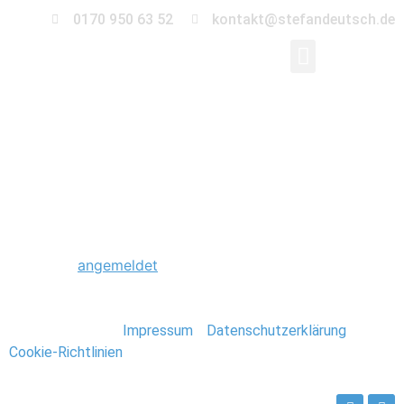
0170 950 63 52
kontakt@stefandeutsch.de
0013_Hochzeit_Klost
Schreibe einen Kommentar
Du musst
angemeldet
sein, um einen Kommentar
abzugeben.
Stefan Deutsch |
Impressum
/
Datenschutzerklärung
/
Cookie-Richtlinien