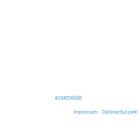
Hochzeit
0009_Hochzeit_K
Schreibe einen Komme
Du musst
angemeldet
sein, um einen Kommen
Stefan Deutsch |
Impressum
/
Datenschutzerkl