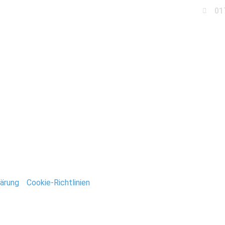
01
Business
Events
Immobilien
Fotobox miet
losterbergegarten_Mag
ntar
tar abzugeben.
ärung
/
Cookie-Richtlinien