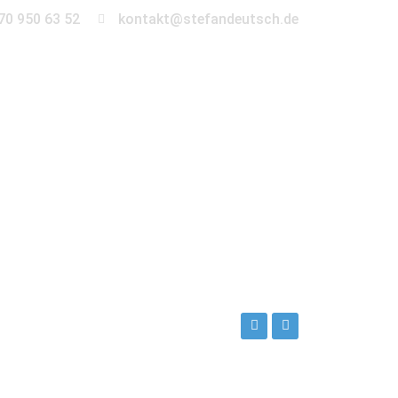
70 950 63 52
kontakt@stefandeutsch.de
en
360° Tour
Kontakt
deburg