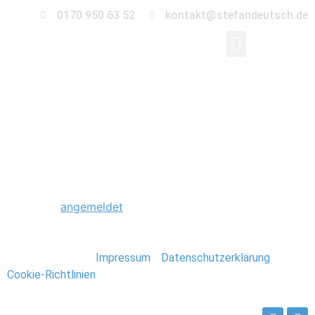
0170 950 63 52
kontakt@stefandeutsch.de
0001_Hochzeit_Klost
Schreibe einen Kommentar
Du musst
angemeldet
sein, um einen Kommentar
abzugeben.
Stefan Deutsch |
Impressum
/
Datenschutzerklärung
/
Cookie-Richtlinien