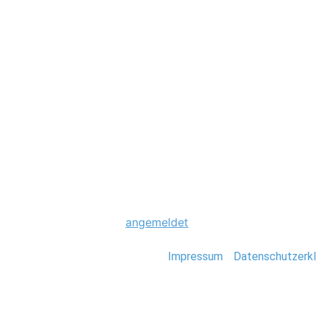
Hochzeit
0034_Fiji_Stefan
Schreibe einen Komme
Du musst
angemeldet
sein, um einen Kommen
Stefan Deutsch |
Impressum
/
Datenschutzerkl