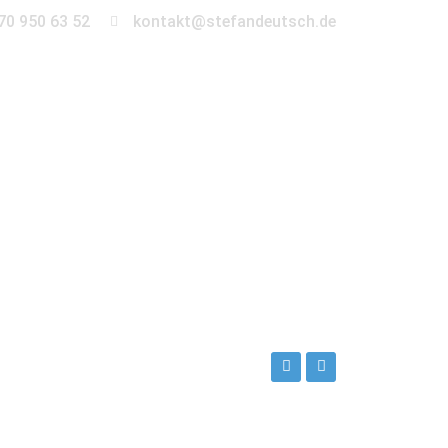
70 950 63 52
kontakt@stefandeutsch.de
en
360° Tour
Kontakt