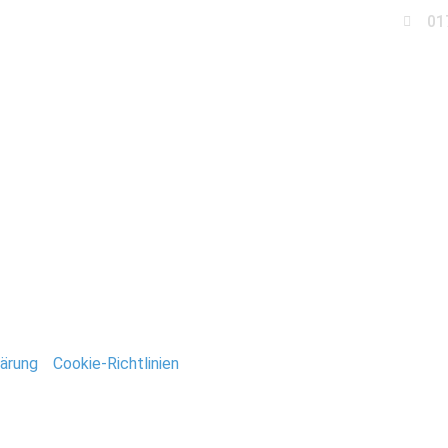
01
Business
Events
Immobilien
Fotobox miet
_Deutsch
ntar
tar abzugeben.
ärung
/
Cookie-Richtlinien