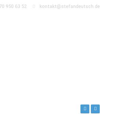
70 950 63 52
kontakt@stefandeutsch.de
en
360° Tour
Kontakt