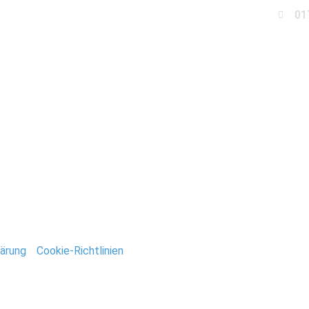
01
Business
Events
Immobilien
Fotobox miet
_Deutsch
ntar
tar abzugeben.
ärung
/
Cookie-Richtlinien