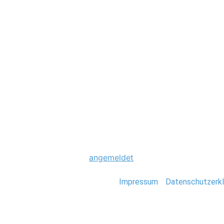
Hochzeit
0026_Fiji_Stefan
Schreibe einen Komme
Du musst
angemeldet
sein, um einen Kommen
Stefan Deutsch |
Impressum
/
Datenschutzerkl