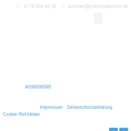
0170 950 63 52
kontakt@stefandeutsch.de
0023_Fiji_Stefan_Deu
Schreibe einen Kommentar
Du musst
angemeldet
sein, um einen Kommentar
abzugeben.
Stefan Deutsch |
Impressum
/
Datenschutzerklärung
/
Cookie-Richtlinien