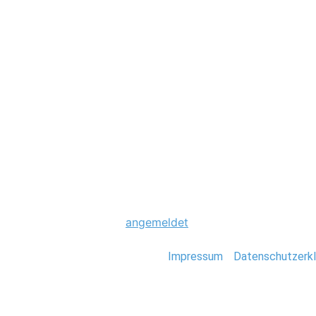
Hochzeit
0022_Fiji_Stefan
Schreibe einen Komme
Du musst
angemeldet
sein, um einen Kommen
Stefan Deutsch |
Impressum
/
Datenschutzerkl