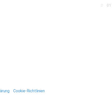
01
Business
Events
Immobilien
Fotobox miet
_Deutsch
ntar
tar abzugeben.
ärung
/
Cookie-Richtlinien