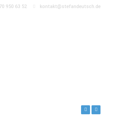
70 950 63 52
kontakt@stefandeutsch.de
en
360° Tour
Kontakt