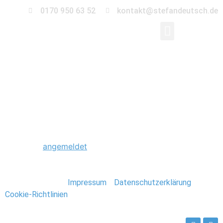
0170 950 63 52
kontakt@stefandeutsch.de
0021_Fiji_Stefan_Deu
Schreibe einen Kommentar
Du musst
angemeldet
sein, um einen Kommentar
abzugeben.
Stefan Deutsch |
Impressum
/
Datenschutzerklärung
/
Cookie-Richtlinien