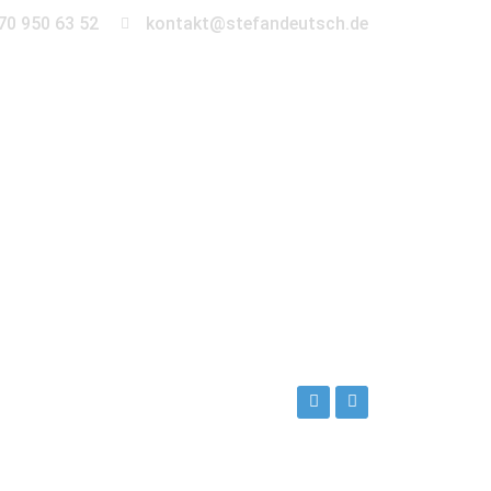
70 950 63 52
kontakt@stefandeutsch.de
en
360° Tour
Kontakt