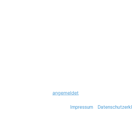
Hochzeit
0012_Fiji_Stefan
Schreibe einen Komme
Du musst
angemeldet
sein, um einen Kommen
Stefan Deutsch |
Impressum
/
Datenschutzerkl