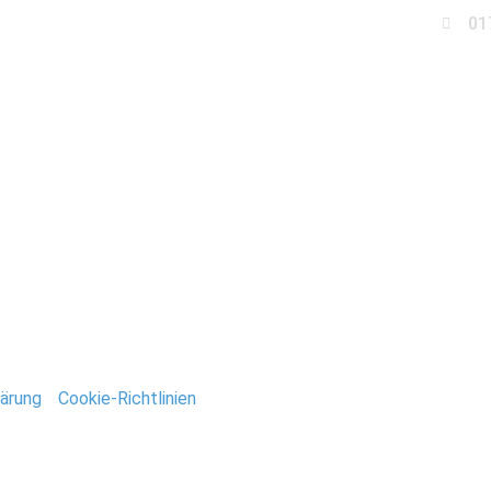
01
Business
Events
Immobilien
Fotobox miet
_Deutsch
ntar
tar abzugeben.
ärung
/
Cookie-Richtlinien