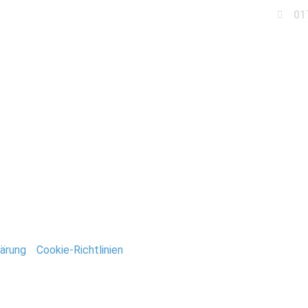
01
Business
Events
Immobilien
Fotobox miet
_Deutsch
ntar
tar abzugeben.
ärung
/
Cookie-Richtlinien