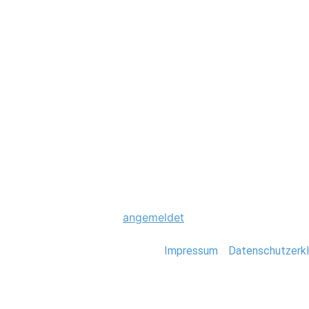
Hochzeit
0007_Fiji_Stefan
Schreibe einen Komme
Du musst
angemeldet
sein, um einen Kommen
Stefan Deutsch |
Impressum
/
Datenschutzerkl