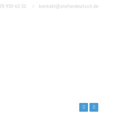
70 950 63 52
kontakt@stefandeutsch.de
en
360° Tour
Kontakt