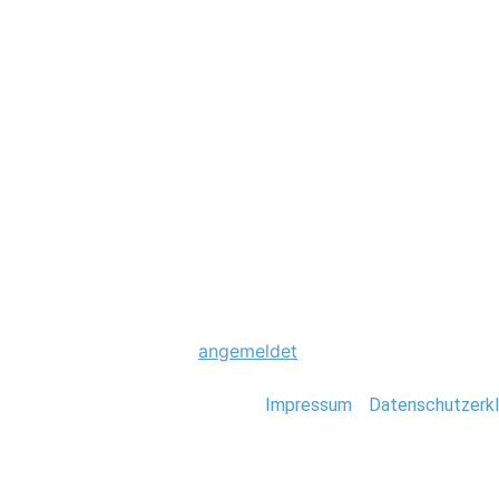
Hochzeit
0004_Kuala_Lump
Schreibe einen Komme
Du musst
angemeldet
sein, um einen Kommen
Stefan Deutsch |
Impressum
/
Datenschutzerkl