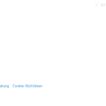
01
Business
Events
Immobilien
Fotobox miet
ur_Stefan_Deutsch
ntar
tar abzugeben.
ärung
/
Cookie-Richtlinien