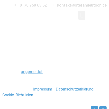
0170 950 63 52
kontakt@stefandeutsch.de
0013_Engagement_St
Schreibe einen Kommentar
Du musst
angemeldet
sein, um einen Kommentar
abzugeben.
Stefan Deutsch |
Impressum
/
Datenschutzerklärung
/
Cookie-Richtlinien