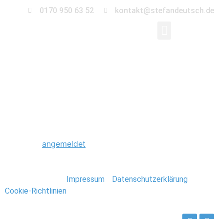
0170 950 63 52
kontakt@stefandeutsch.de
0010_Engagement_St
Schreibe einen Kommentar
Du musst
angemeldet
sein, um einen Kommentar
abzugeben.
Stefan Deutsch |
Impressum
/
Datenschutzerklärung
/
Cookie-Richtlinien