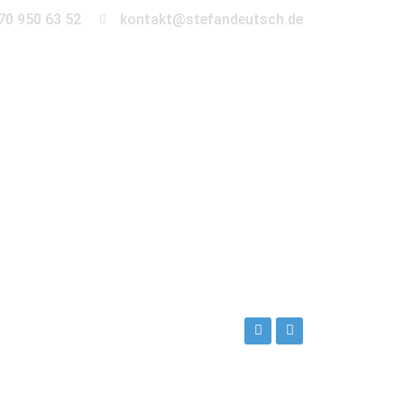
70 950 63 52
kontakt@stefandeutsch.de
en
360° Tour
Kontakt
ch