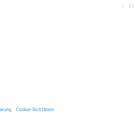
01
Business
Events
Immobilien
Fotobox miet
_Valentin_Stefan_Deuts
ntar
tar abzugeben.
ärung
/
Cookie-Richtlinien