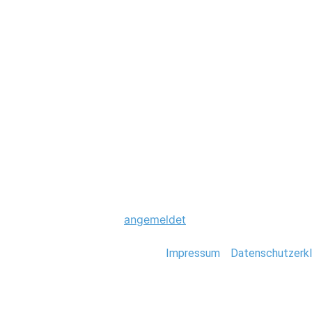
Hochzeit
0013_DJ_Portrait
Schreibe einen Komme
Du musst
angemeldet
sein, um einen Kommen
Stefan Deutsch |
Impressum
/
Datenschutzerkl