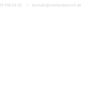
70 950 63 52
kontakt@stefandeutsch.de
en
360° Tour
Kontakt
ierend sind.