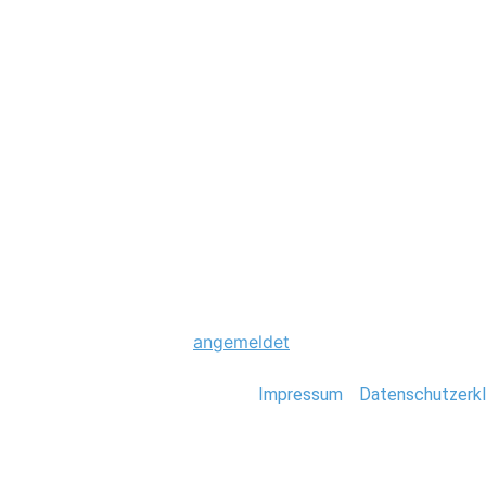
Hochzeit
0050_Hochzeit_Sc
Schreibe einen Komme
Du musst
angemeldet
sein, um einen Kommen
Stefan Deutsch |
Impressum
/
Datenschutzerkl