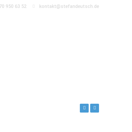
70 950 63 52
kontakt@stefandeutsch.de
en
360° Tour
Kontakt
Deutsch