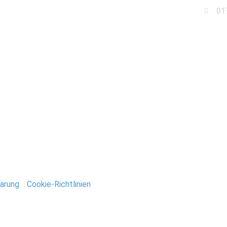
01
Business
Events
Immobilien
Fotobox miet
hloss_Ziethen_Stefan_
ntar
tar abzugeben.
ärung
/
Cookie-Richtlinien