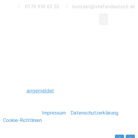
0170 950 63 52
kontakt@stefandeutsch.de
0015_Hochzeit_Schlos
Schreibe einen Kommentar
Du musst
angemeldet
sein, um einen Kommentar
abzugeben.
Stefan Deutsch |
Impressum
/
Datenschutzerklärung
/
Cookie-Richtlinien